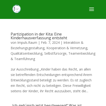
Partizipation in der Kita: Eine
Kinderhausverfassung entsteht
von
Impuls.Raum
|
Feb. 7, 2024
|
Interaktion &
Beziehungsgestaltung
,
Kooperation & Vernetzung
,
Qualitätsentwicklung
,
Selbstfürsorge, Teamentwicklung
& Teamführung
zur Ausschreibung „Kinder haben das Recht, an allen
sie betreffenden Entscheidungen entsprechend ihrem
Entwicklungsstand beteiligt zu werden. Es ist zugleich
ein Recht, sich nicht zu beteiligen. Diese Freiwilligkeit
seitens der Kinder, ihr Recht auszuüben, steht die...
„Ich geh´mich jetzt beschweren!“ Was ist