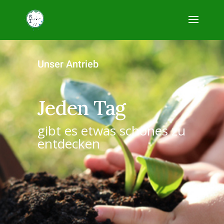
Unser Antrieb
Jeden Tag
gibt es etwas schönes zu
entdecken