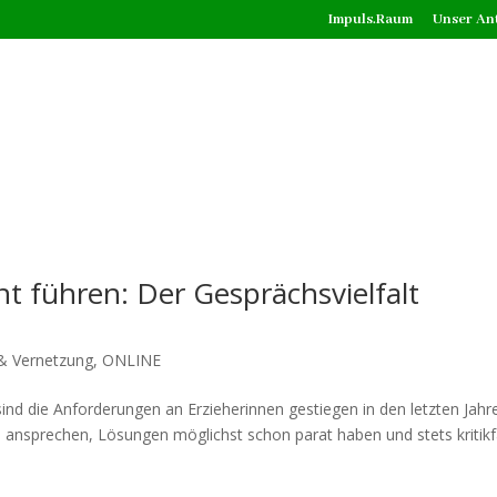
Impuls.Raum
Unser An
t führen: Der Gesprächsvielfalt
& Vernetzung
,
ONLINE
ind die Anforderungen an Erzieherinnen gestiegen in den letzten Jahr
e ansprechen, Lösungen möglichst schon parat haben und stets kritikf