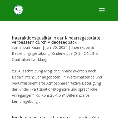
Interaktionsqualität in der Kindertagesstätte
verbessern durch Videofeedback
von
Impuls.Raum
|
Juni 30, 2024
|
Interaktion &
Beziehungsgestaltung
,
Kinderkrippe (0-3)
,
ONLINE
,
Qualitätsentwicklung
zur Ausschreibung Mögliche Inhalte (werden nach
Bedarf intensiver angeboten) * Wertschätzende und
bedürfnisorientierte Atmosphäre* Aktive Beteiligung
der Kinder (Partizipation)Kognitive und sprachliche
Anregungen* Ko-konstruktion* Differenzierte
Lernumgebung...
Bindung und Interaktionsqualität in der Kita: