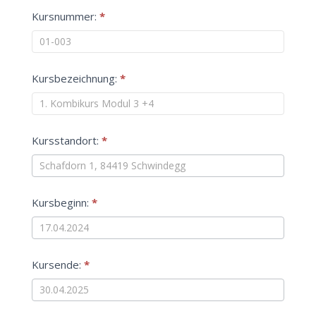
1.
Kursnummer:
*
EK-
Kita
Kursbezeichnung:
*
Kursstandort:
*
Kursbeginn:
*
Kursende:
*